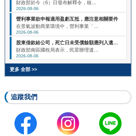
財政部於今（6）日發布解釋令，核釋網路借貸平臺業務事業（P2P平臺業者）為借貸雙方提供資金借貸媒合相關服務，並控管借貸款項金流移轉者，於給付借貸款項之利息所得予出借人時，應依所得稅法第88條、第89條...
2026-08-06
營利事業欲申報適用盈虧互抵，應注意相關要件
在景氣波動商業環境中，營利事業「轉虧為盈」是其經營目標，然以往年度營業虧損，原則上不得扣抵本年度盈餘，但營利事業若適用所得稅法第39條「盈虧互抵」規定，即可將過去10年內經稽徵機關核定的虧損，自當年度...
2026-08-06
股東借款給公司，死亡日未受償餘額應列入遺產申報
財政部南區國稅局表示，民眾辦理遺產稅申報時，如被繼承人生前借錢給其投資經營公司，於死亡日尚有未受償的借款餘額，因屬被繼承人遺留對公司的債權，應列入遺產申報。 該局說明，國內的中小企業大多屬家族企業，股...
2026-08-06
更多 全部 >>
追蹤我們