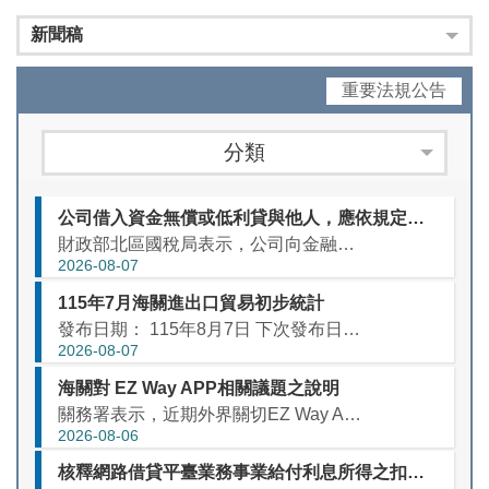
新聞稿
重要法規公告
分類
公司借入資金無償或低利貸與他人，應依規定調減利息支出
財政部北區國稅局表示，公司向金融機構或他人借入資金支付利息，同時將資金以未收取利息或收取利息偏低方式貸與他人者，依營利事業所得稅查核準則（下稱查核準則）第97條規定，相當於貸出款項所支付之利息或其差額...
2026-08-07
115年7月海關進出口貿易初步統計
發布日期： 115年8月7日 下次發布日期： 115年9月9日下午4時 聯絡人： 統計處 殷英洳 科長 聯絡...
2026-08-07
海關對 EZ Way APP相關議題之說明
關務署表示，近期外界關切EZ Way APP得否由關貿公司自行建置，以及個資監管等議題，說明如下： 有關海關是否應授權或與關貿公司簽訂營運契約一節，經查關貿公司依「報關業設置管理辦法」第12條及「通關...
2026-08-06
核釋網路借貸平臺業務事業給付利息所得之扣繳規定