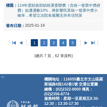
114年度財政部賦稅署委辦費（含統一發票中奬經
費）如遭通刪10%，將影響民眾統一發票中奬小
確幸，希望立法院各黨團支持本項預算
2025-01-19
1
2
3
4
5
(總共 7 頁，62 筆資料)
:::
機關地址：116055臺北市文山區羅
斯福路6段142巷1號
交通位置圖
總機：(02)2322-8000 傳真：
(02)2356-8774
服務時間：星期一至星期五8:30-
12:30；13:30-17:30