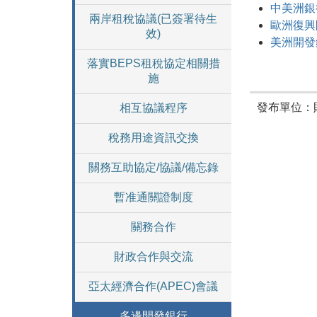
中美洲銀行 
兩岸租稅協議(已簽署待生
歐洲復興開
效)
美洲開發銀
落實BEPS租稅協定相關措
施
發布單位：
相互協議程序
稅務用途資訊交換
關務互助協定/協議/備忘錄
暫准通關證制度
關務合作
財政合作與交流
亞太經濟合作(APEC)會議
多邊開發銀行