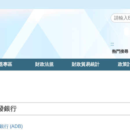
:::
熱門搜尋
題專區
財政法規
財政貿易統計
政策
發銀行
行 (ADB)