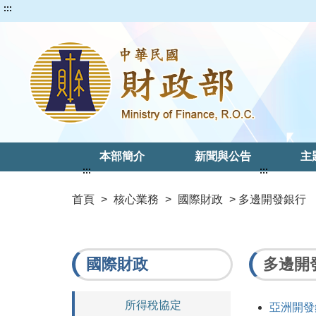
:::
本部簡介
新聞與公告
主
:::
:::
首頁
>
核心業務
>
國際財政
> 多邊開發銀行
國際財政
多邊開
所得稅協定
亞洲開發銀