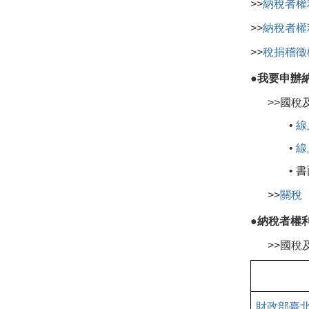
>>
納稅者權
>>
納稅者權
>>
稅捐稽徵
●我要申辦
>>
國稅
•
線
•
線
• 
>>
關稅
●納稅者權
>>
國稅
財政部臺