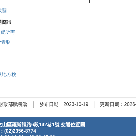
機關
開資訊
活費所需
出情形
料
及地方稅
財政部賦稅署
發布日期：2023-10-19
更新日期：2026-0
文山區羅斯福路6段142巷1號
交通位置圖
(02)2356-8774