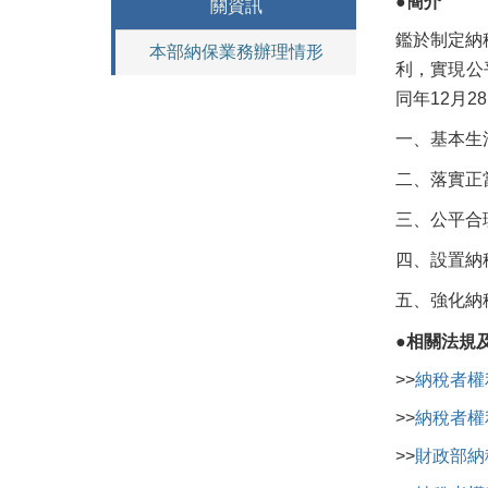
●簡介
關資訊
鑑於制定納
本部納保業務辦理情形
利，實現公
同年12月2
一、基本生
二、落實正
三、公平合
四、設置納
五、強化納
●
相關法規
>>
納稅者權
>>
納稅者權
>>
財政部納