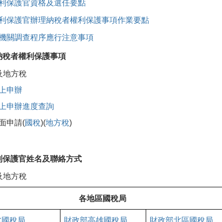
利保護官資格及選任要點
利保護官辦理納稅者權利保護事項作業要點
機關調查程序應行注意事項
納稅者權利保護事項
及地方稅
上申辦
上申辦進度查詢
書面申請(
國稅
)(
地方稅
)
利保護官姓名及聯絡方式
及地方稅
各地區國稅局
北國稅局
財政部
高雄
國稅局
財政部北
區
國稅局