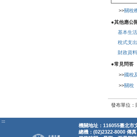
>>
關稅
●其他應公
基本生
稅式支
財政資
●常見問答
>>
國稅
>>
關稅
發布單位：
:::
機關地址：116055臺北市
總機：(02)2322-8000 傳真：