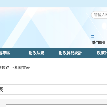
:::
熱門搜尋
題專區
財政法規
財政貿易統計
政策
理規範
> 相關書表
表