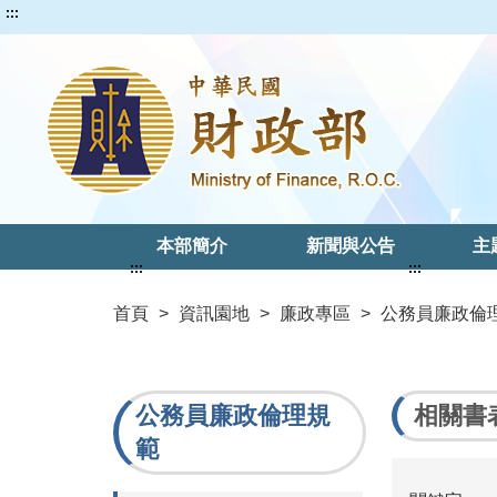
:::
本部簡介
新聞與公告
主
:::
:::
首頁
>
資訊園地
>
廉政專區
>
公務員廉政倫
公務員廉政倫理規
相關書
範