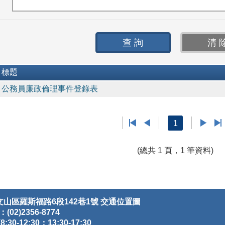
標題
公務員廉政倫理事件登錄表
1
(總共 1 頁，1 筆資料)
文山區羅斯福路6段142巷1號
交通位置圖
(02)2356-8774
12:30；13:30-17:30