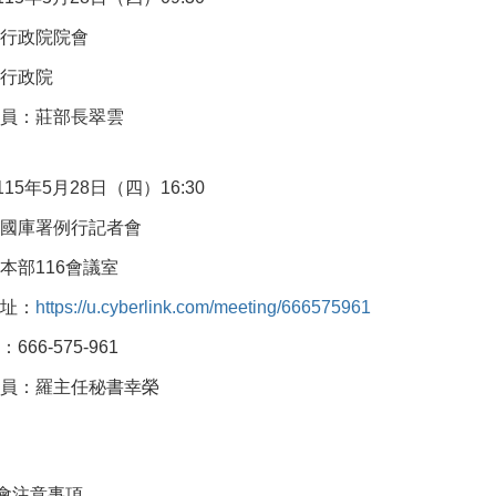
：行政院院會
：行政院
官員：莊部長翠雲
115
年5月28日
（四）
16:30
：國庫署例行記者會
本部116會議室
網址：
https://u.cyberlink.com/meeting/666575961
D
：
666-575-961
官員：羅主任秘書幸榮
會注意事項