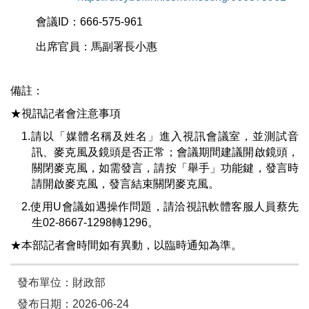
會議
ID
：
666-575-961
出席
官員：馬副署長小惠
備註：
★
視訊記者會注意事項
1.
請以「媒體名稱及姓名」進入視訊會議
室
，
並
測試音
訊、麥克風及鏡頭是否正常；會議期間建議開啟鏡頭，
關閉麥克風，如需發言，請按「舉手」功能鍵，發言時
請開啟麥克風，發言結束關閉麥克風。
2.
使用U會議如遇操作問題，請洽視訊軟體客服人員蔡先
生02-8667-1298轉1296。
★
本部記者會時間如有異動，以臨時通知為準。
發布單位：財政部
發布日期：2026-06-24