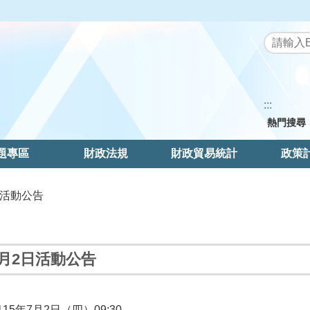
:::
熱門搜尋
題專區
財政法規
財政貿易統計
政策
2日活動公告
7月2日活動公告
115
年
7
月
2
日（四）
09:30