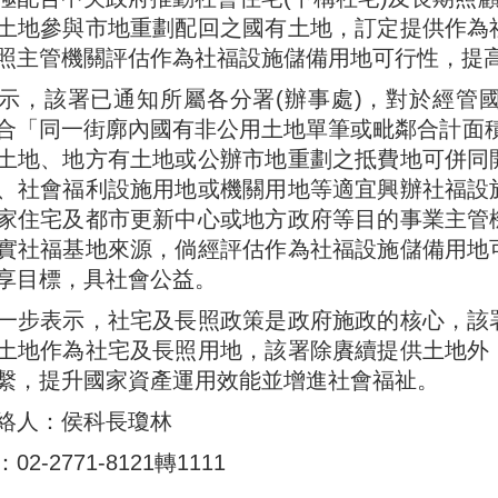
土地參與市地重劃配回之國有土地，訂定提供作為
照主管機關評估作為社福設施儲備用地可行性，提
示，該署已通知所屬各分署(辦事處)，對於經管
合「同一街廓內國有非公用土地單筆或毗鄰合計面積
土地、地方有土地或公辦市地重劃之抵費地可併同
、社會福利設施用地或機關用地等適宜興辦社福設
家住宅及都市更新中心或地方政府等目的事業主管
實社福基地來源，倘經評估作為社福設施儲備用地
享目標，具社會公益。
一步表示，社宅及長照政策是政府施政的核心，該
土地作為社宅及長照用地，該署除賡續提供土地外
繫，提升國家資產運用效能並增進社會福祉。
絡人：侯科長瓊林
2-2771-8121轉1111