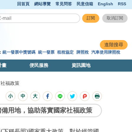
回首頁
網站導覽
常見問答
民意信箱
English
RSS
：
統一發票中獎號碼
統一發票
租稅協定
牌照稅
汽車使用牌照稅
計畫
便民服務
資訊園地
家社福政策
儲備用地，協助落實國家社福政策
(下稱長照)國家重大政策，對於經管國