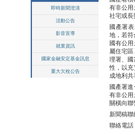
有非公用
即時新聞澄清
社宅或長
活動公告
國產署表
影音宣導
地，若符
國有公用
就業資訊
屬住宅區
國家金融安定基金訊息
理署、國
性，以充
重大欠稅公告
成地利共
國產署進
有非公用
關橫向聯
新聞稿聯
聯絡電話：0