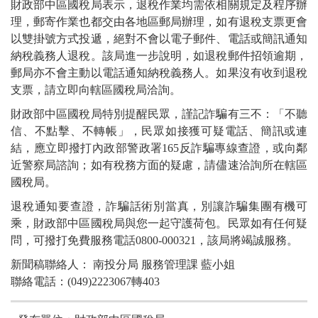
財政部中區國稅局表示，退稅作業均需依相關規定及程序辦
理，郵寄作業也都交由各地區郵局辦理，如有退稅支票更會
以雙掛號方式投遞，絕對不會以電子郵件、電話或簡訊通知
納稅義務人退稅。該局進一步說明，如退稅郵件招領逾期，
郵局亦不會主動以電話通知納稅義務人。如果沒有收到退稅
支票，請立即向轄區國稅局洽詢。
財政部中區國稅局特別提醒民眾，謹記詐騙有三不：「不聽
信、不點擊、不轉帳」，民眾如接獲可疑電話、簡訊或連
結，應立即撥打內政部警政署165反詐騙專線查證，或向鄰
近警察局諮詢；如有稅務方面的疑慮，請儘速洽詢所在轄區
國稅局。
退稅通知要查證，詐騙話術別當真，別讓詐騙集團有機可
乘，財政部中區國稅局與您一起守護荷包。民眾如有任何疑
問，可撥打免費服務電話0800-000321，該局將竭誠服務。
新聞稿聯絡人： 南投分局 服務管理課 藍小姐
聯絡電話：(049)2223067轉403