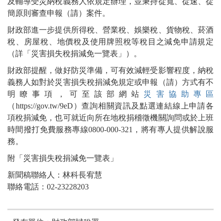
及輔導受災納稅義務人依規定辦理，並秉持從寬、從速、從
簡原則審查申報（請）案件。
財政部進一步提供所得稅、營業稅、娛樂稅、貨物稅、菸酒
稅、房屋稅、地價稅及使用牌照稅等稅目之減免申請規定
（詳「災害損失稅捐減免一覽表」）。
財政部提醒，做好防災準備，可有效減輕受影響程度，納稅
義務人如對於災害損失稅捐減免規定或申報（請）方式有不
明瞭事項，可至該部網站
災害協助專區
（https://gov.tw/9eD）查詢相關資訊及點選連結線上申請各
項稅捐減免，也可就近向所在地稅捐稽徵機關詢問或於上班
時間撥打免費服務專線0800-000-321，將有專人提供解說服
務。
附「災害損失稅捐減免一覽表」
新聞稿聯絡人：林科長宥慧
聯絡電話：02-23228203