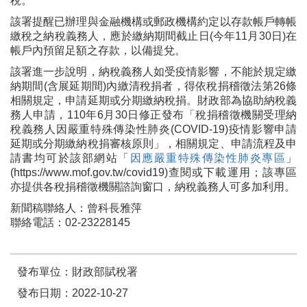
稅。
該署提醒已辦理與金融機構或郵政機構約定以存款帳戶轉帳
繳稅之納稅義務人，應於繳納期間截止日(今年11月30日)在
帳戶內預留足額之存款，以備提兌。
該署進一步說明，納稅義務人如受疫情影響，不能於規定繳
納期間(含展延期間)內繳清稅捐者，得依稅捐稽徵法第26條
相關規定，申請延期或分期繳納稅捐。財政部為協助納稅義
務人申請，110年6月30日修正發布「稅捐稽徵機關受理納
稅義務人因嚴重特殊傳染性肺炎(COVID-19)疫情影響申請
延期或分期繳納稅捐審核原則」，相關規定、申請流程及申
請書均可於該部網站「
因應嚴重特殊傳染性肺炎專區
」
(https://www.mof.gov.tw/covid19)查閱或下載運用；該專區
亦提供各稅捐稽徵機關諮詢窗口，納稅義務人可多加利用。
新聞稿聯絡人：曾科長雅萍
聯絡電話：02-23228145
發布單位：財政部賦稅署
發布日期：2022-10-27