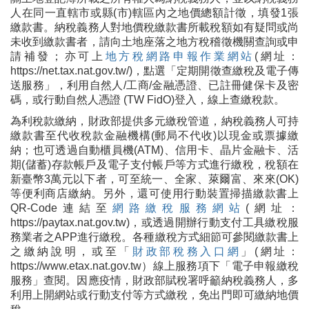
人在同一直轄市或縣(市)轄區內之地價總額計徵，填發1張
繳款書。納稅義務人對地價稅繳款書所載稅額如有疑問或尚
未收到繳款書者，請向土地座落之地方稅稽徵機關查詢或申
請補發；亦可上
地方稅網路申報作業網站
(網址：
https://net.tax.nat.gov.tw/)，點選「定期開徵查繳稅及電子傳
送服務」，利用自然人/工商/金融憑證、已註冊健保卡及密
碼，或行動自然人憑證 (TW FidO)登入，線上查繳稅款。
為利稅款繳納，財政部提供多元繳稅管道，納稅義務人可持
繳款書至代收稅款金融機構(郵局不代收)以現金或票據繳
納；也可透過自動櫃員機(ATM)、信用卡、晶片金融卡、活
期(儲蓄)存款帳戶及電子支付帳戶等方式進行繳稅，稅額在
新臺幣3萬元以下者，可至統一、全家、萊爾富、來來(OK)
等便利商店繳納。另外，還可使用行動裝置掃描繳款書上
QR-Code連結至
網路繳稅服務網站
(網址：
https://paytax.nat.gov.tw)，或透過開辦行動支付工具繳稅服
務業者之APP進行繳稅。各種繳稅方式細節可參閱繳款書上
之繳納說明，或至「
財政部稅務入口網
」(網址：
https://www.etax.nat.gov.tw）線上服務項下「電子申報繳稅
服務」查閱。因應疫情，財政部賦稅署呼籲納稅義務人，多
利用上開網站或行動支付等方式繳稅，免出門即可繳納地價