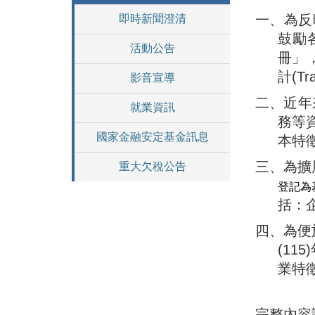
一、為反
即時新聞澄清
鼓勵
活動公告
冊」
計(Tr
影音宣導
二、近年
就業資訊
務等
國家金融安定基金訊息
本特
三、為擴
重大欠稅公告
登記為
括：
四、為便
(11
業特
完整內容