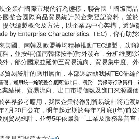
映企業在國際市場的行為態樣，聯合國「國際商品貿易統
各國整合國際商品貿易統計與企業登記資料，並於2
，提供編製概念及方法，以企業為中心架構，透過
ade by Enterprise Characteristics, 
來美國、南韓及歐盟等均積極推動TEC編製，以
資料，並按年(僅南韓採按季)對外發布，分析維度
徵外，部分國家並延伸至貿易流向、貿易集中度、外
展貿易統計的應用層面，本部遂啟動我國TEC研編
基礎，運用統一編號整合廠商進出口、稅務、勞保等行政資料，
企業結構、貿易流向、出口市場個數及進口來源國個
於各界參考應用，我國企業特徵別貿易統計將追溯編算
5)年7月20日公布，明年起定期於每年7月底(t年)前公布
徵別貿易統計，並每5年依最新「工業及服務業普查
請參見新聞稿本文(
)