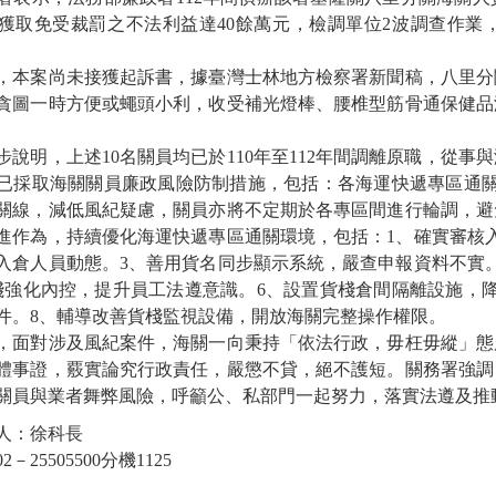
獲取免受裁罰之不法利益達40餘萬元，檢調單位2波調查作業
，本案尚未接獲起訴書，據臺灣士林地方檢察署新聞稿，八里分
貪圖一時方便或蠅頭小利，收受補光燈棒、腰椎型筋骨通保健品
步說明，上述10名關員均已於110年至112年間調離原職，從
已採取海關關員廉政風險防制措施，包括：各海運快遞專區通關
關線，減低風紀疑慮，關員亦將不定期於各專區間進行輪調，避
進作為，持續優化海運快遞專區通關環境，包括：1、確實審核
入倉人員動態。3、善用貨名同步顯示系統，嚴查申報資料不實
棧強化內控，提升員工法遵意識。6、設置貨棧倉間隔離設施，
件。8、輔導改善貨棧監視設備，開放海關完整操作權限。
，面對涉及風紀案件，海關一向秉持「依法行政，毋枉毋縱」態
體事證，覈實論究行政責任，嚴懲不貸，絕不護短。關務署強調
關員與業者舞弊風險，呼籲公、私部門一起努力，落實法遵及推
人：徐科長
－25505500分機1125