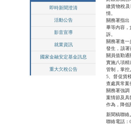
繳貨物稅及
即時新聞澄清
情。
活動公告
關務署指出
畢等內容，
影音宣導
訴。
關務署進一
就業資訊
發生，該署
關員值勤通
國家金融安定基金訊息
實施八項精
重大欠稅公告
管制，掌控
5、督促貨
查處異常案
關務署強調
案情節及具
作為，降低
新聞稿聯絡
聯絡電話：02