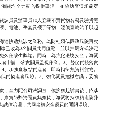
，海關均全力配合提供事證，並協助釐清相關案
關課員及辦事員10人登載不實貨物名稱及驗貨完
液、電池、手套及襪子等物，經偵查終結予以起
事與海運快遞無涉之業務。為防杜類似廉政風險再次
線已改為2名關員共同值勤，並以抽籤方式決定
免久任致生弊端。同時，為強化邊境安全，海關
入倉申請，落實關員監視作業。2、督促貨棧落實
。4、加強查核點貨進倉，即時扣留無資料貨物。
降低貨物進倉風險。7、強化關員危機意識，妥慎
度，全力配合司法調查，俟接獲起訴書後，依涉
，肅貪防弊海關責無旁貸，海關將持續精進防弊
動誠信治理，共同建構安全優質的通關環境。