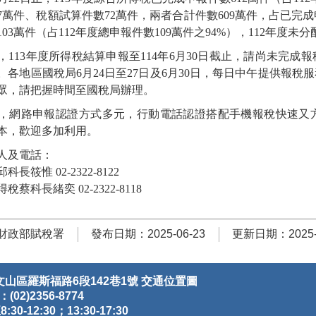
7萬件、稅額試算件數72萬件，兩者合計件數609萬件，占已完成申
03萬件（占112年度總申報件數109萬件之94%），112年度未
，113年度所得稅結算申報至114年6月30日截止，請尚未完
。各地區國稅局6月24日至27日及6月30日，每日中午提供報稅
眾，請把握時間至國稅局辦理。
，網路申報認證方式多元，行動電話認證搭配手機報稅快速又
本，歡迎多加利用。
人及電話：
長筱惟 02-2322-8122
蔡科長緒奕 02-2322-8118
財政部賦稅署
發布日期：2025-06-23
更新日期：2025-0
文山區羅斯福路6段142巷1號
交通位置圖
(02)2356-8774
12:30；13:30-17:30