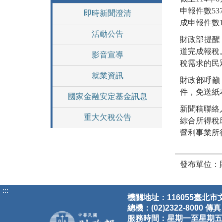
申報件數53
即時新聞澄清
成申報件數1
活動公告
財政部提醒
道完成報稅
影音宣導
稅需求的民
就業資訊
財政部呼籲
件，免送紙
國家金融安定基金訊息
新聞稿聯絡
重大欠稅公告
綜合所得稅邱科
營利事業所得稅
發布單位：
:::
機關地址：116055臺北市
總機：(02)2322-8000 傳真：
服務時間：星期一至星期五8:30-