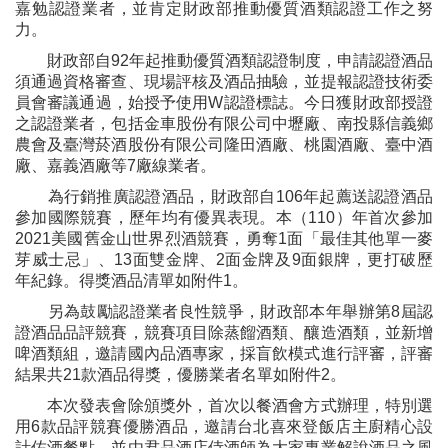
嘉勉認證業者，並肯定財政部推動優質酒類認證工作之努
力。
財政部自92年起推動優質酒類認證制度，申請認證酒品
須通過資格審查、現場評核及酒品抽驗，並提報認證技術委
員會審議通過，始授予使用W認證標誌。今日獲財政部授證
之認證業者，包括金車股份有限公司中壢廠、南投縣信義鄉
農會及臺灣菸酒股份有限公司隆田酒廠、桃園酒廠、臺中酒
廠、嘉義酒廠等7廠線業者。
為行銷推廣認證酒品，財政部自106年起薦送認證酒品
參加國際競賽，歷年均有優異表現。本（110）年首次參加
2021美國舊金山世界烈酒競賽，勇奪1面「最佳其他單一麥
芽威士忌」、13面雙金牌、2面金牌及9面銀牌，更打破歷
年紀錄。得獎酒品清單如附件1。
另為鼓勵認證業者良性競爭，財政部本年舉辦第8屆認
證酒品品評競賽，競賽項目除蒸餾酒類、釀造酒類，並新增
啤酒類組，邀請國內品酒專家，採盲飲模式進行評審，評審
結果共21款酒品得獎，優勝業者名單如附件2。
本次發表會除頒獎外，首次以餐酒會方式辦理，特別選
用6款品評競賽優勝酒品，邀請台北喜來登飯店主廚精心設
計佐酒餐點，並由君品酒店侍酒師為大家專業解說酒品之風