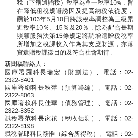
稅（下稱遺贈稅）稅率為單一稅率10
，旨
%
在降低租稅規避誘因及提高納稅依從度，
嗣於106年5月10日將該稅率調整為三級累
進稅率10％、15％及20％，除為配合長期
照顧服務法第15條規定將調增遺贈稅稅率
所增加之稅課收入作為其支應財源，亦落
實遺贈稅課徵目的及符合社會期待。
新聞稿聯絡人：
國庫署羅科長瑞宏（財劃法）、電話：02-
2322-8401
國庫署劉科長秋萍（預算籌編）、電話：02-
2322-8063
國庫署賴科長佳華（債務管理）、電話：02-
2322-8352
賦稅署范科長家禛（稅收估測）、電話：02-
2322-8198
賦稅署邱科長筱惟（綜合所得稅）、電話：02-