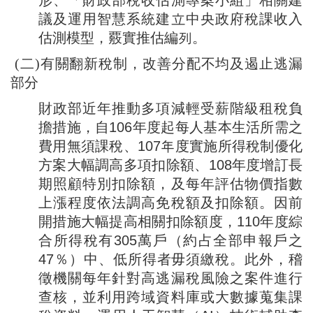
形、「財政部稅收估測專案小組」相關建
議及運用智慧系統建立中央政府稅課收入
估測模型，覈實推估編列。
(二)有關翻新稅制，改善分配不均及遏止逃漏
部分
財政部近年推動多項減輕受薪階級租稅負
擔措施，自106年度起每人基本生活所需之
費用無須課稅、107年度實施所得稅制優化
方案大幅調高多項扣除額、108年度增訂長
期照顧特別扣除額，及每年評估物價指數
上漲程度依法調高免稅額及扣除額。因前
開措施大幅提高相關扣除額度，110年度綜
合所得稅有305萬戶（約占全部申報戶之
47％）中、低所得者毋須繳稅。此外，稽
徵機關每年針對高逃漏稅風險之案件進行
查核，並利用跨域資料庫或大數據蒐集課