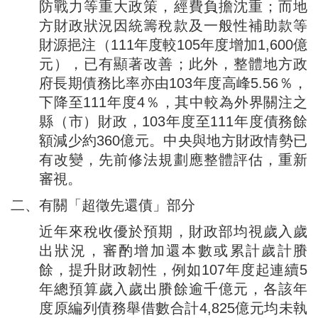
防戰力等重大政策，經費負擔沈重；而地
方財政狀況因統籌稅款及一般性補助款等
財源挹注（111年度較105年度增加1,600億
元），已有顯著改善；此外，整體地方政
府長期債務比率亦由103年度高峰5.56％，
下降至111年度4％，其中較為外界關注之
縣（市）財政，103年度至111年度債務餘
額減少約360億元。中央與地方財政情勢已
有改變，先前修法規劃應整體評估，重新
審視。
二、有關「超徵先還債」部分
近年來稅收優於預期，財政部均視歲入歲
出狀況，審酌增加還本數或累計歲計賸
餘，提升財政韌性，例如107年度起連續5
年總預算歲入歲出賸餘逾千億元，各該年
度原編列債務舉借數合計4,825億元均未執