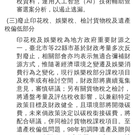
稅資料，運用人工智慧（AI）技術輔助查
審選案分析，以遏止逃漏。
(三)廢止印花稅、娛樂稅、檢討貨物稅及遺產
稅偏低部分
印花稅及娛樂稅為地方政府重要財源之
一，臺北市等22縣市基於財政考量多次反
對廢止，相關部會亦均表示無適合彌補財
源方式，惟隨著經濟環境之變遷及娛樂消
費行為之變化，現行娛樂稅部分課稅項目
及稅率或有檢討空間，財政部將賡續蒐集
意見，審慎研議；另有關貨物稅之檢討，
將通盤考量及評估稅收影響，以兼顧特定
政策目標及財政健全，且環境部將開徵碳
費，未來倘政策決定以碳稅銜接碳費，將
配合研議，併同檢討貨物稅課稅項目。至
遺產稅偏低問題，98年初調降遺產及贈與