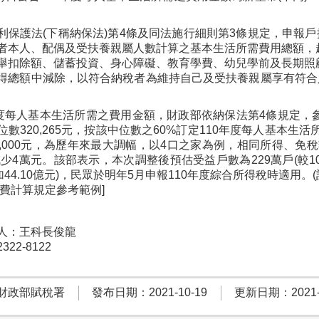
利保護法(下稱納保法)第4條及同法施行細則第3條規定，申報
者本人、配偶及受扶養親屬人數計算之基本生活所需費用總額，
舉扣除額、儲蓄投資、身心障礙、教育學費、幼兒學前及長期照
得總額中減除，以符合納稅者為維持自己及受扶養親屬享有符合
年度每人基本生活所需之費用金額，財政部依納保法第4條規定，參
數320,265元，按該中位數之60%訂定110年度每人基本生活所
0,000元，為歷年來最大調幅，以4口之家為例，相同所得、免
度減少4萬元。該部表示，本次調整後預估受益戶數為229萬戶(較10
加44.10億元)，民眾於明年5月申報110年度綜合所得稅時適用。
活費計算規定參考範例]
人：王科長俊龍
22-8122
財政部賦稅署
發布日期：2021-10-19
更新日期：2021-1