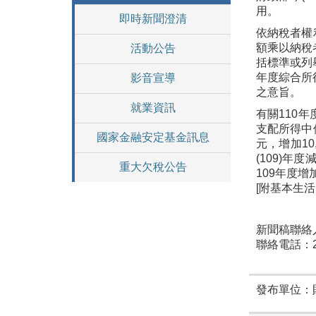
用。
即時新聞澄清
依納稅者權
額乘以納稅
活動公告
括標準或列
年度綜合所
影音宣導
之意旨。
就業資訊
有關110
支配所得中位
國家金融安定基金訊息
元，增加1
(109)年
重大欠稅公告
109年度增
[附基本生
新聞稿聯絡
聯絡電話：23
發布單位：