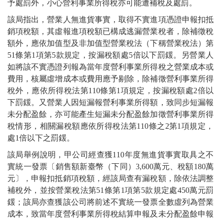
予處罰外，小心營利事業所得稅亦可能遭補稅及處罰。
該局指出，營業人無進貨事實，取得不實進項憑證申報扣抵
銷項稅額，其虛報進項稅額已構成逃漏營業稅者，除補徵稅
額外，應依加值型及非加值型營業稅法（下稱營業稅法）第
51條第1項第5款規定，按漏稅額處5倍以下罰鍰。另營業人
如將該不實憑證列報為當年度營利事業所得稅之營業成本或
費用，核屬虛增成本或費用應予剔除，除補徵營利事業所得
稅外，應依所得稅法第110條第1項規定，按漏稅額處2倍以
下罰鍰。又營業人因短漏報營利事業所得額，致同步短漏報
未分配盈餘，亦可能產生短漏未分配盈餘加徵營利事業所得
稅情形，相關漏稅額應依所得稅法第110條之2第1項規定，
處1倍以下之罰鍰。
該局舉例說明，甲公司經查獲110年度無進貨事實取具之不
實統一發票〔銷售額新臺幣（下同）3,600萬元、稅額180萬
元〕，申報扣抵銷項稅額，經該局查有漏稅額，除依法調整
補稅外，並按營業稅法第51條第1項第5款規定處450萬元罰
鍰；該局亦查獲該公司將前述不實統一發票全數虛列為營業
成本，致當年度營利事業所得稅結算申報及未分配盈餘申報