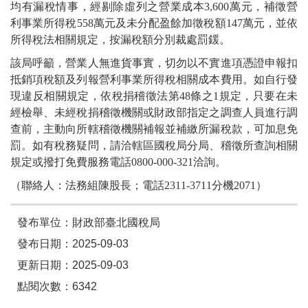
均有漏稅情事，經剔除虛列之營業成本3,600萬元，補徵營
利事業所得稅558萬元及未分配盈餘加徵稅額147萬元，並依
所得稅法相關規定，按漏稅額分別裁處罰鍰。
該局呼籲，營業人無進貨事實，切勿以不實進項憑證申報扣
抵銷項稅額及列報營利事業所得稅相關成本費用。如自行發
現違反相關規定，依稅捐稽徵法第48條之1規定，只要在未
經檢舉、未經稅捐稽徵機關或財政部指定之調查人員進行調
查前，主動向所轄稽徵機關補報並補繳所漏稅款，可加息免
罰。如有稅務疑問，請洽轄區國稅局分局、稽徵所查詢相關
規定或撥打免費服務電話0800-000-321洽詢。
（聯絡人：法務組陳股長；電話2311-3711分機2071）
發布單位：財政部臺北國稅局
發布日期：2025-09-03
更新日期：2025-09-03
點閱次數：6342