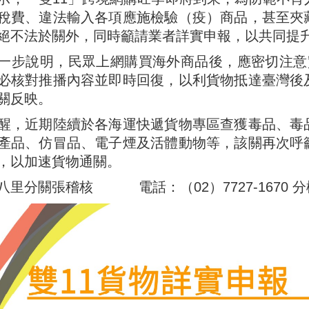
稅費、違法輸入各項應施檢驗（疫）商品，甚至夾
絕不法於關外，同時籲請業者詳實申報，以共同提
一步說明，民眾上網購買海外商品後，應密切注意實名
必核對推播內容並即時回復，以利貨物抵達臺灣後
關反映。
醒，近期陸續於各海運快遞貨物專區查獲毒品、毒
產品、仿冒品、電子煙及活體動物等，該關再次呼
，以加速貨物通關。
里分關張稽核 電話：（02）7727-1670 分機