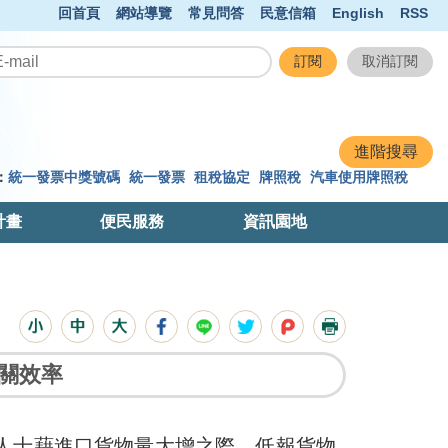
回首頁
網站導覽
常見問答
民意信箱
English
RSS
：
統一發票中獎號碼
統一發票
租稅協定
牌照稅
汽車使用牌照稅
計畫
便民服務
資訊園地
通關效率
肖人士藉進口貨物量大增之際，低報貨物