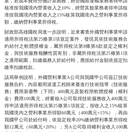
業，若成本費用分攤計算困難，經營國際運輸業務者得申請
核准按我國境內營業收入之10%，經營其餘業務者得申請核
准按我國境內營業收入之15%核算我國境內之營利事業所得
額，繳納營利事業所得稅。
財政部高雄國稅局進一步說明，近來審查外國營利事業申請
適用所得稅法第25條第1項規定案件，發現其依技術服務合
約給付之軟體授權金，屬所得稅法第8條第6款規定之權利
金，與技術服務報酬性質有別，非屬所得稅法第25條第1項
之適用範圍，扣繳義務人於給付時，應按給付金額依規定扣
繳率扣繳稅款。
該局舉例說明，外國營利事業A公司與我國甲公司簽訂技術
服務合約，內容載明派遣工程師來臺進行技術指導（技術服
務）費用新臺幣（下同）400萬元及製程用軟體授權（權利
金）費用100萬元，經審核A公司取得技術服務收入400萬元
得申請適用所得稅法第25條第1項規定，按收入之15%核算
我國境內之營利事業所得額60萬元（400萬元×15%），再由
我國甲公司於給付時，依規定稅率20%繳納營利事業所得稅
額12萬元（60萬元×20%）；另A公司取得權利金收入100萬