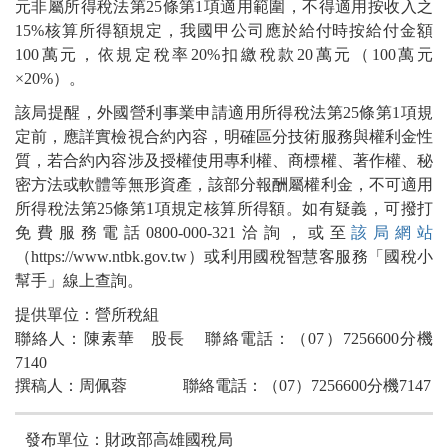
元非屬所得稅法第25條第1項適用範圍，不得適用按收入之
15%核算所得額規定，我國甲公司應於給付時按給付金額
100萬元，依規定稅率20%扣繳稅款20萬元（100萬元
×20%）。
該局提醒，外國營利事業申請適用所得稅法第25條第1項規
定前，應詳實檢視合約內容，明確區分技術服務與權利金性
質，若合約內容涉及授權使用專利權、商標權、著作權、秘
密方法或軟體等無形資產，該部分報酬屬權利金，不可適用
所得稅法第25條第1項規定核算所得額。如有疑義，可撥打
免費服務電話0800-000-321洽詢，或至
該局網站
（https://www.ntbk.gov.tw）或利用國稅智慧客服務「國稅小
幫手」線上查詢。
提供單位：營所稅組
聯絡人：陳素華 股長 聯絡電話：（07）7256600分機
7140
撰稿人：周佩蓉 聯絡電話：（07）7256600分機7147
發布單位：財政部高雄國稅局