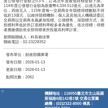
度公債發行金額之0.3％，訂為次年度最低得標金額下限。
114年度公債發行金額為新臺幣4,334.512億元，以億元為單
位，四捨五入，115年度每一交易商全年競標得標數額不得
低於13億元，以維持競標機制；個人及其他法人機構請委託
交易商以交易商名義參加投標。公債標售，採競標方式，依
投標利率低於所訂底標利率較多者為優先，依次得標；得標
者應繳價款依全部得標者所投最高利率計算。
新聞稿聯絡人：科長賴佳華
聯絡電話：02-23228352
發布單位：財政部國庫署
發布日期：2026-01-13
更新日期：2026-01-13
點閱次數：2062
:::
機關地址：116055臺北市文山區羅
斯福路6段142巷1號
交通位置圖
總機：(02)2322-8000 傳真：