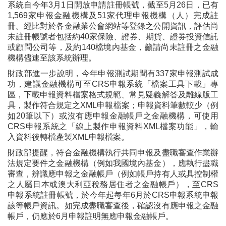
系統自今年3月1日開放申請註冊帳號，截至5月26日，已有
1,569家申報金融機構及51家代理申報機構（人）完成註
冊。經比對於各金融業公會網站等登錄之公開資訊，評估尚
未註冊帳號者包括約40家保險、證券、期貨、證券投資信託
或顧問公司等，及約140檔境內基金，籲請尚未註冊之金融
機構儘速至該系統辦理。
財政部進一步說明，今年申報測試期間有337家申報測試成
功，建議金融機構可至CRS申報系統「檔案工具下載」專
區，下載申報資料檔案格式規範、常見疑義解答及離線版工
具，製作符合規定之XML申報檔案；申報資料筆數較少（例
如20筆以下）或沒有應申報金融帳戶之金融機構，可使用
CRS申報系統之「線上製作申報資料XML檔案功能」，輸
入資料後轉檔產製XML申報檔案。
財政部提醒，符合金融機構執行共同申報及盡職審查作業辦
法規定要件之金融機構（例如我國境內基金），應執行盡職
審查，辨識應申報之金融帳戶（例如帳戶持有人或具控制權
之人屬日本或澳大利亞稅務居住者之金融帳戶），至CRS
申報系統註冊帳號，於今年起每年6月於CRS申報系統申報
該等帳戶資訊。如完成盡職審查後，確認沒有應申報之金融
帳戶，仍應於6月申報註明無應申報金融帳戶。