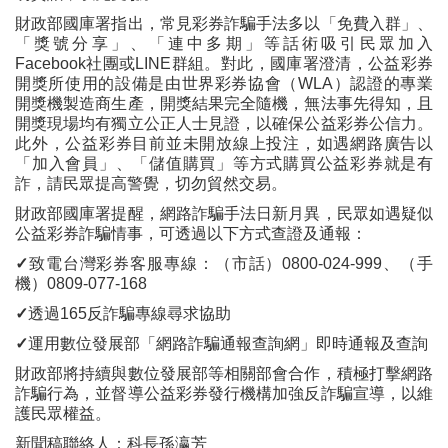
財政部國庫署指出，常見彩券詐騙手法多以「免費入群」、
「獎號分享」、「連中多期」等話術吸引民眾加入
Facebook社團或LINE群組。對此，國庫署澄清，公益彩券
開獎所使用的設備是由世界彩券協會（WLA）認證的專業
開獎機製造商生產，開獎結果完全隨機，無法事先得知，且
開獎現場均有獨立公正人士見證，以確保公益彩券公信力。
此外，公益彩券目前並未開放線上投注，如遇網路廣告以
「加入會員」、「儲值購買」等方式購買公益彩券就是有
詐，請民眾提高警覺，切勿貿然交易。
財政部國庫署提醒，網路詐騙手法日新月異，民眾如遇疑似
公益彩券詐騙情事，可透過以下方式查證及通報：
✓
致電台灣彩券客服專線：（市話）0800-024-999、（手
機）0809-077-168
✓
透過165反詐騙專線尋求協助
✓
運用數位發展部「網路詐騙通報查詢網」即時通報及查詢
財政部將持續與數位發展部等相關部會合作，積極打擊網路
詐騙行為，並督導公益彩券發行機構加強反詐騙宣導，以維
護民眾權益。
新聞稿聯絡人：科長孫瀛芳