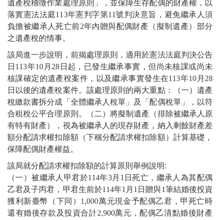
遺產稅稽徵作業處理原則」，並保障生存配偶的財產權，以
落實憲法法庭113年憲判字第11號判決意旨，避免繼承人須
負擔被繼承人死亡前2年內贈與配偶財產（擬制遺產）部分
之遺產稅的情事。
該局進一步說明，前揭處理原則，適用於憲法法庭判決公告
日113年10月28日起，已發生繼承事實，但尚未核課或尚未
核課確定的遺產稅案件，以及繼承事實發生在113年10月28
日以後的遺產稅案件。該處理原則的兩大重點：（一）遺產
稅繳款書拆分成「全體繼承人稅單」及「配偶稅單」，以符
合租稅公平合理原則。（二）將擬制遺產（排除被繼承人原
有特有財產），視為被繼承人的現存財產，納入剩餘財產差
額分配請求權扣除額（下稱分配請求權扣除額）計算基礎，
保障配偶財產權益。
該局就分配請求權扣除額的計算原則舉例說明:
（一）被繼承人甲君於114年3月1日死亡，繼承人為其配偶
乙君及子丙君，甲君生前於114年1月1日贈與1筆結婚後投資
獲利新臺幣（下同）1,000萬元現金予配偶乙君，甲死亡時
還有婚後存款及投資合計2,900萬元，配偶乙清點婚後財產