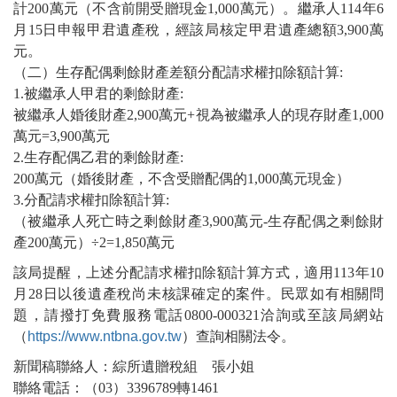
計200萬元（不含前開受贈現金1,000萬元）。繼承人114年6
月15日申報甲君遺產稅，經該局核定甲君遺產總額3,900萬
元。
（二）生存配偶剩餘財產差額分配請求權扣除額計算:
1.被繼承人甲君的剩餘財產:
被繼承人婚後財產2,900萬元+視為被繼承人的現存財產1,000
萬元=3,900萬元
2.生存配偶乙君的剩餘財產:
200萬元（婚後財產，不含受贈配偶的1,000萬元現金）
3.分配請求權扣除額計算:
（被繼承人死亡時之剩餘財產3,900萬元-生存配偶之剩餘財
產200萬元）÷2=1,850萬元
該局提醒，上述分配請求權扣除額計算方式，適用113年10
月28日以後遺產稅尚未核課確定的案件。民眾如有相關問
題，請撥打免費服務電話0800-000321洽詢或至該局網站
（
https://www.ntbna.gov.tw
）查詢相關法令。
新聞稿聯絡人：綜所遺贈稅組 張小姐
聯絡電話：（03）3396789轉1461