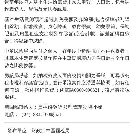
告當年度每人基本生活所需費用乘以申報戶人口數，包含納
稅義務人、配偶及受扶養親屬。
基本生活費總額若超過其免稅額及扣除額(包含標準或列舉
扣除額、儲蓄投資、身心障礙、教育學費、幼兒學前、長期
照顧及房屋租金支出特別扣除額)之合計數，該差額得自綜
合所得總額中減除。
中華民國境內居住之個人，在年度中途離境而不再返臺者，
其基本生活費應按當年度在中華民國境內居住日數占全年日
數之比例換算。
另該局呼籲，如納稅義務人面臨稅捐相關之爭議，可尋求納
稅者權利保護官協助，進行爭議案件之溝通與協調，如有任
何問題，歡迎撥打免費服務電話0800-000321，該局將竭誠
服務。
新聞稿聯絡人：員林稽徵所 服務管理股 潘小姐
電話：（04）8332100轉521
發布單位：財政部中區國稅局