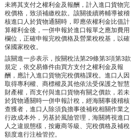
未將其支付之權利金及報酬，計入進口貨物完
稅價格，致須補繳稅款。該關後續將輔導被稽
核進口人於貨物通關時，即應依權利金比值計
算權利金後，一併申報於進口報單之應加費用
欄位，正確申報完稅價格及營業稅稅基，以確
保國家稅收。
該關進一步表示，按關稅法第29條第3項第3款
規定，依交易條件由買方支付之權利金及報
酬，應計入進口貨物完稅價格課稅。進口人因
取得專利權、商標權及其他依法受保護之智慧
財產權，而支付與進口貨物有關之價款，若未
於貨物通關時一併申報計稅，經海關事後稽核
查獲者，進口人除須負擔事後補稅相關作業之
行政成本外，另基於風險管理，海關將視進口
人之違規態樣，按廠商等級、完稅價格及補稅
額度進行注檢管控。