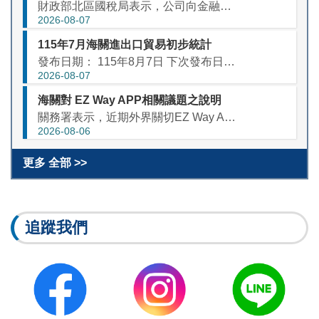
財政部北區國稅局表示，公司向金融機構或他人借入資金支付利息，同時將資金以未收取利息或收取利息偏低方式貸與他人者，依營利事業所得稅查核準則（下稱查核準則）第97條規定，相當於貸出款項所支付之利息或其差額...
2026-08-07
115年7月海關進出口貿易初步統計
發布日期： 115年8月7日 下次發布日期： 115年9月9日下午4時 聯絡人： 統計處 殷英洳 科長 聯絡...
2026-08-07
海關對 EZ Way APP相關議題之說明
關務署表示，近期外界關切EZ Way APP得否由關貿公司自行建置，以及個資監管等議題，說明如下： 有關海關是否應授權或與關貿公司簽訂營運契約一節，經查關貿公司依「報關業設置管理辦法」第12條及「通關...
2026-08-06
更多 全部 >>
追蹤我們