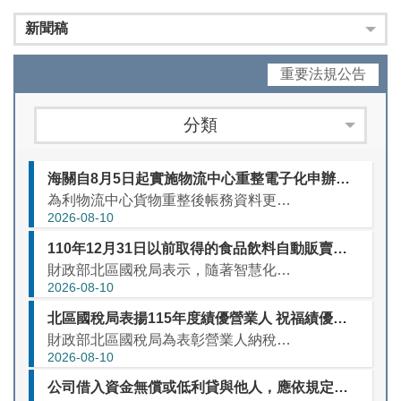
新聞稿
重要法規公告
分類
海關自8月5日起實施物流中心重整電子化申辦作業，優化帳務及庫存管理
為利物流中心貨物重整後帳務資料更正確，以協助業者及早發現報單誤繕或其他申報錯誤情形，財政部關務署於保稅智慧服務平臺（下稱保稅平臺）新增物流中心重整電子化申辦作業，並自115年8月5日上線。 關務署說明...
2026-08-10
110年12月31日以前取得的食品飲料自動販賣機，請於116年底前完成調整或汰換機台，以符合逐筆開立發票規定
財政部北區國稅局表示，隨著智慧化自動導引與零售技術進步，國人透過自動販賣機（下稱自販機）購買食品及飲料的消費型態極為普及。為保障消費者兌獎權益，並落實節能減碳推動電子發票政策，財政部修正統一發票使用辦...
2026-08-10
北區國稅局表揚115年度績優營業人 祝福績優營業人前程萬里、馬到成功
財政部北區國稅局為表彰營業人納稅榮譽及配合政府政策使用電子發票，本（115）年度評選出轄內使用統一發票績優營業人85家及電子發票績優營業人48家，共計133家營業人。為感謝及肯定績優營業人獲獎，將由該...
2026-08-10
公司借入資金無償或低利貸與他人，應依規定調減利息支出