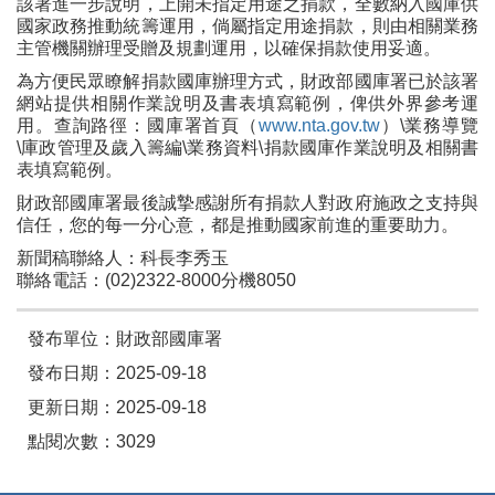
該署進一步說明，上開未指定用途之捐款，全數納入國庫供
國家政務推動統籌運用，倘屬指定用途捐款，則由相關業務
主管機關辦理受贈及規劃運用，以確保捐款使用妥適。
為方便民眾瞭解捐款國庫辦理方式，財政部國庫署已於該署
網站提供相關作業說明及書表填寫範例，俾供外界參考運
用。查詢路徑：國庫署首頁（
www.nta.gov.tw
）\業務導覽
\庫政管理及歲入籌編\業務資料\捐款國庫作業說明及相關書
表填寫範例。
財政部國庫署最後誠摯感謝所有捐款人對政府施政之支持與
信任，您的每一分心意，都是推動國家前進的重要助力。
新聞稿聯絡人：科長李秀玉
聯絡電話：(02)2322-8000分機8050
發布單位：財政部國庫署
發布日期：2025-09-18
更新日期：2025-09-18
點閱次數：3029