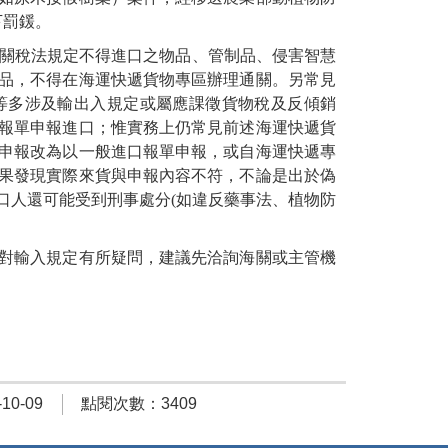
下罰鍰。
屬關稅法規定不得進口之物品、管制品、侵害智慧
品，不得在海運快遞貨物專區辦理通關。另常見
等多涉及輸出入規定或屬應課徵貨物稅及反傾銷
口報單申報進口；惟實務上仍常見前述海運快遞貨
申報改為以一般進口報單申報，或自海運快遞專
果發現實際來貨與申報內容不符，不論是出於偽
口人還可能受到刑事處分(如違反藥事法、植物防
對輸入規定有所疑問，建議先洽詢海關或主管機
0-09
點閱次數：3409