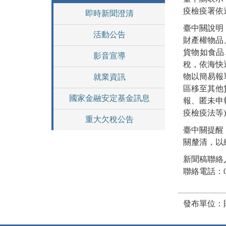
疫檢疫署依
即時新聞澄清
臺中關說明
活動公告
財產權物品
貨物如食品
影音宣導
稅，依海快
物以簡易報
就業資訊
區移至其他
國家金融安定基金訊息
報、匿未申
疫檢疫法等
重大欠稅公告
臺中關提醒
關釐清，以
新聞稿聯絡
聯絡電話：04-
發布單位：