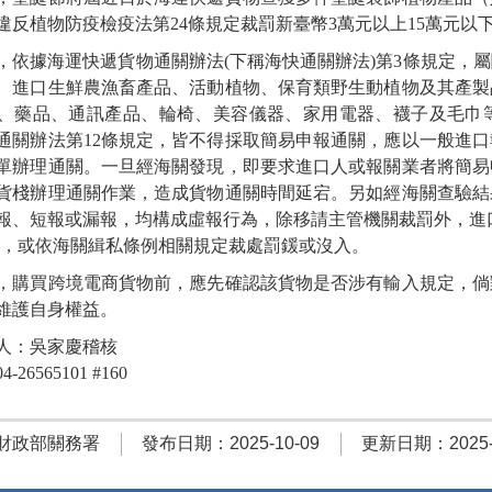
違反植物防疫檢疫法第24條規定裁罰新臺幣3萬元以上15萬元以
，依據海運快遞貨物通關辦法(下稱海快通關辦法)第3條規定，
、進口生鮮農漁畜產品、活動植物、保育類野生動植物及其產製
、藥品、通訊產品、輪椅、美容儀器、家用電器、襪子及毛巾
通關辦法第12條規定，皆不得採取簡易申報通關，應以一般進
單辦理通關。一旦經海關發現，即要求進口人或報關業者將簡易
貨棧辦理通關作業，造成貨物通關時間延宕。另如經海關查驗結
報、短報或漏報，均構成虛報行為，除移請主管機關裁罰外，進
)，或依海關緝私條例相關規定裁處罰鍰或沒入。
，購買跨境電商貨物前，應先確認該貨物是否涉有輸入規定，倘
維護自身權益。
人：吳家慶稽核
26565101 #160
財政部關務署
發布日期：2025-10-09
更新日期：2025-1