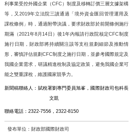
利事業受控外國企業（
CFC
）制度及移轉訂價三層文據架構
等，又
2019
年立法院三讀通過「境外資金匯回管理運用及
課稅條例」時，通過附帶決議，要求財政部於前開條例施行
期滿（
2021
年
8
月
14
日）後
1
年內報請行政院核定
CFC
制度
施行日期，財政部將持續關注該等支柱規劃細節及推動情
形，審慎評估規劃
CFC
制度之施行日期，並參考國際規定及
我國企業需求，研議精進稅制及協定政策，避免我國企業可
能之雙重課稅，維護國家競爭力。
新聞稿聯絡人：賦稅署劉專門委員旭峯，國際財政司包科長
文凱
聯絡電話：
2322-7556
，
2322-8150
發布單位：財政部國際財政司