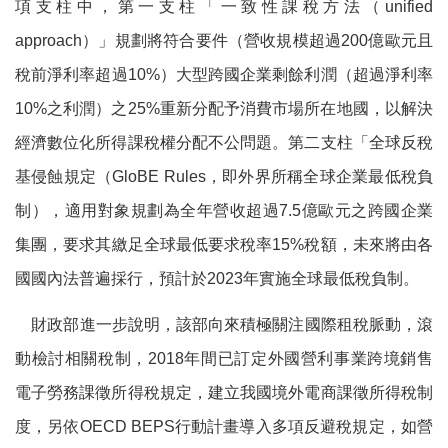
項支柱中，第一支柱「一致性課稅方法（
unified
approach
）」規劃將符合要件（營收規模超過
200
億歐元且
稅前淨利率超過
10%
）大型跨國企業剩餘利潤（超過淨利率
10%
之利潤）之
25%
重新分配予消費市場所在地國，以解決
經濟數位化所得課稅權分配不公問題。第二支柱「全球反稅
基侵蝕規定（
GloBE Rules
，即外界所稱全球企業最低稅負
制），適用對象規劃為全年營收超過
7.5
億歐元之跨國企業
集團，要求其繳足全球最低要求稅率
15%
稅額，未來將由各
國國內法普遍採行，預計於
2023
年實施全球最低稅負制。
財政部進一步說明，該部向來積極關注國際租稅脈動，滾
動檢討相關稅制，
2018
年間已訂定外國營利事業跨境銷售
電子勞務課徵所得稅規定，建立我國境外電商課徵所得稅制
度，另依
OECD BEPS
行動計畫導入多項反避稅規定，如營