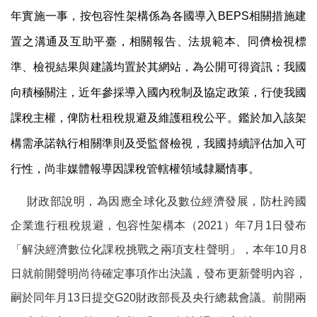
年實施一事，按包容性架構係為各國導入
BEPS
相關措施建
置之溝通及互助平臺，相關報告、法規範本、同儕檢視標
準、檢視結果與建議均置於其網站，為公開可得資訊；我國
向積極關注，近年參採導入國內稅制及協定政策，行使我國
課稅主權，俾防杜租稅規避及維護租稅公平。鑑於加入該架
構需承諾執行相關準則及受監督檢視，我國持續評估加入可
行性，尚非媒體報導因課稅管轄權領域隸屬情事。
財政部說明，為因應全球化及數位經濟發展，防杜跨國
企業進行租稅規避，包容性架構本（
2021
）年
7
月
1
日發布
「解決經濟數位化課稅挑戰之兩項支柱聲明」，本年
10
月
8
日就前開聲明尚待確定事項作出決議，發布更新聲明內容，
嗣於同年月
13
日提交
G20
財政部長及央行總裁會議。前開兩