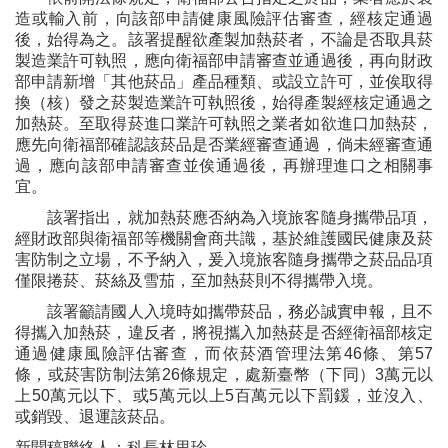
造或輸入前，向該部申請健康風險評估審查，經核定通過
後，始得為之。該署提醒欲產製加熱菸者，不論是否取具菸
製造業許可執照，應向衛福部申請審查並通過後，再向財政
部申請新增「其他菸品」產品種類、或設立許可，並俟取得
換（核）發之菸製造業許可執照後，始得產製經核定通過之
加熱菸。至取得菸進口業許可執照之業者如欲進口加熱菸，
應先向衛福部確認該菸品是否業經審查通過，倘未經審查通
過，應向該部申請審查並俟通過後，再辦理進口之相關事
宜。
該署指出，就加熱菸應否納為入境旅客隨身攜帶品項，
經財政部與衛福部等機關會商共識，基於維護國民健康及菸
害防制之立場，不予納入，爰入境旅客隨身攜帶之菸品品項
僅限捲菸、菸絲及雪茄，至加熱菸則不得攜帶入境。
該署籲請國人入境時如攜帶菸品，務必誠實申報，且不
得攜入加熱菸，違反者，將視攜入加熱菸是否經衛福部核定
通過健康風險評估審查，而依菸酒管理法第46條、第57
條，或菸害防制法第26條規定，處新臺幣（下同）3萬元以
上50萬元以下、或5萬元以上5百萬元以下罰鍰，並沒入、
或銷毀、退運該菸品。
新聞稿聯絡人：科長林里珍