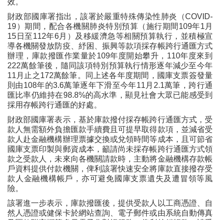
效。
財政部國庫署指出，該署於嚴重特殊傳染性肺炎（COVID-
19）期間，配合各機關肺炎特別預算（施行期間109年1月
15日至112年6月）及移緩濟急等相關預算執行，並積極宣
導各機關發放防疫、紓困、振興等款項採存帳跨行通匯方式
辦理，庫款撥匯作業量於109年度開始攀升，110年度來到
222萬餘筆後，隨同該項特別預算執行情形逐年減少至今年
11月止之172萬餘筆。同上述各年度期間，國庫支票簽發量
則由108年的3.6萬筆逐年下滑至今年11月2.1萬筆，跨行通
匯比率仍維持在98.8%的高水準，顯見社會大眾已能感受到
採用存帳跨行通匯的好處。
財政部國庫署表示，基於庫款撥付採存帳跨行通匯方式，受
款人無需額外負擔匯款手續費且可提早取得款項，並減省受
款人赴金融機構辦理票據交換或兌領時間等成本，且可節省
國庫支票印製與郵資成本，籲請尚未採存帳跨行通匯方式領
款之受款人，未來向各機關請款時，主動將金融機構存款帳
戶資料提供付款機關，俾利該署快速安全將庫款直接撥存受
款人金融機構帳戶，亦可避免國庫支票遺失及遭冒領等風
險。
該署進一步表示，庫款撥匯後，提供受款人以工商憑證、自
然人憑證或健保卡於網站查詢、電子郵件或由系統自動傳真