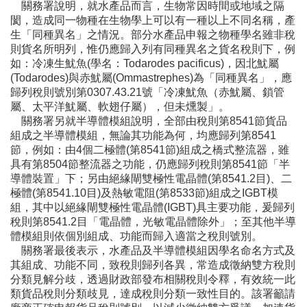
關務署說明，就水產品而言，生物常因時間或地域之隔
閡，造成同一物種在生物學上可以有一種以上不同名稱，產
生「同種異名」之情況。部分水產品申報之物種學名雖非稅
則貨名所明列，惟仍應歸入列有同種異名之貨名稅則下，例
如：冷凍生魷魚(學名：Todarodes pacificus)，因北魷屬
(Todarodes)與赤魷屬(Ommastrephes)為「同種異名」，應
歸列稅則號別第0307.43.21號「冷凍魷魚（赤魷屬、鎖管
屬、太平洋魷屬、軟翅仔屬），但未燻製」。
關務署另就半導體模組說明，全部由稅則第8541節貨品
組成之半導體模組，無論其功能為何，均應歸列第8541
節，例如：由4個二極體(第8541節)組成之橋式整流器，雖
具有第8504節整流器之功能，仍應歸列稅則第8541節「半
導體裝置」下；另由絕緣閘雙極性電晶體(第8541.2目)、二
極體(第8541.10目)及熱敏電阻(第8533節)組成之IGBT模
組，其中以絕緣閘雙極性電晶體(IGBT)具主要功能，爰歸列
稅則第8541.2目「電晶體，光敏電晶體除外」；至其他半導
體模組則依個別組成、功能而歸入適當之稅則號別。
關務署最後表示，水產品及半導體模組因學名命名方式及
其組成、功能不同，致稅則歸列各異，常造成徵納雙方稅則
分類見解分歧，透過財政部發布相關稅則令釋，有效統一此
類貨品稅則分類歧見，達成稅則分類一致性目的。該署籲請