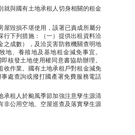
別就與國有土地承租人切身相關的租金
房屋毀損不堪使用，該署已責成所屬分
採行下列措施：（一）提供出租資料洽
金之成數），及洽災害防救機關查明地
牧地、養殖地及基地租金減免事宜。
關即核發土地使用權同意書協助辦理。
追收作業。國有土地承租戶對租金減免
辦事處查詢或撥打國產署免費服務電話
地承租人於颱風季節加強注意孳生源清
有非公用空地、空屋巡查及落實孳生源