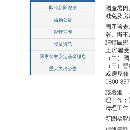
國產署因
即時新聞澄清
減免及房
活動公告
國產署表
影音宣導
署、辦事
請轄區鄉
就業資訊
上房屋受
國家金融安定基金訊息
（二）國
（三）暫
重大欠稅公告
或房屋修
0800-35
該署進一
理工作；
清理工作
新聞稿聯
聯絡電話：0