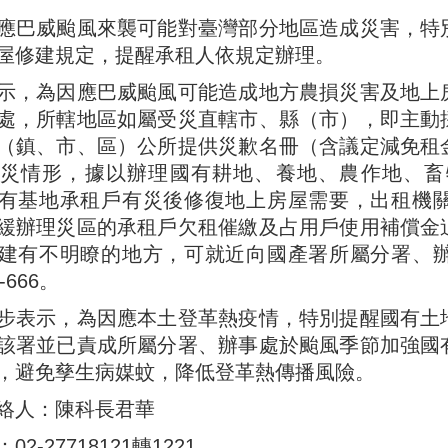
應巴威颱風來襲可能對臺灣部分地區造成災害，特
屋修建規定，提醒承租人依規定辦理。
示，為因應巴威颱風可能造成地方農損災害及地上
處，所轄地區如屬受災直轄市、縣（市），即主動
（鎮、市、區）公所提供災歉名冊（含議定減免租
災情形，據以辦理國有耕地、養地、農作地、畜
有基地承租戶有災後修復地上房屋需要，出租機
緩辦理災區的承租戶欠租催繳及占用戶使用補償金
建有不明瞭的地方，可就近向國產署所屬分署、
7-666。
步表示，為因應本土登革熱疫情，特別提醒國有土
該署並已責成所屬分署、辦事處於颱風季節加強國
，避免孳生病媒蚊，降低登革熱傳播風險。
絡人：陳科長君華
2-27718121轉1221