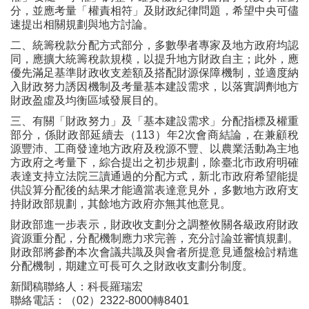
分，並應考量「權責相符」及財政紀律問題，希望中央可儘
速提出相關規劃與地方討論。
二、統籌稅款分配方式部分，多數學者專家及地方政府均認
同，應擴大統籌稅款規模，以提升地方財政自主；此外，應
優先滿足基準財政收支差額及搭配財源保障機制，並適度納
入財政努力誘因機制及考量基本建設需求，以落實調劑地方
財政盈虛及均衡區域發展目的。
三、有關「財政努力」及「基本建設需求」分配指標及權重
部分，係財政部延續去（113）年2次會商結論，在兼顧稅
源豐沛、工商發達地方政府及稅源不豐、以農業活動為主地
方政府之考量下，綜合提出之初步規劃，除臺北市政府明確
表達支持立法院三讀通過的分配方式，新北市政府希望能提
供設算分配後的結果才能適當表達意見外，多數地方政府支
持財政部規劃，其餘地方政府亦無其他意見。
財政部進一步表示，財政收支劃分之調整攸關各級政府財政
資源重分配，分配機制應力求完善，充分討論並審慎規劃。
財政部將參酌本次會議共識及與會者所提意見通盤檢討精進
分配機制，期建立可長可久之財政收支劃分制度。
新聞稿聯絡人：科長羅瑞宏
聯絡電話：（02）2322-8000轉8401