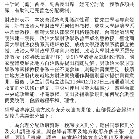
主計局（處）首長、副首長出席，經充分討論，獲致多項共
識，有助制定完善之分配機制。
財政部表示，本次會議為意見徵詢性質，首先由學者專家發
言，計有政治大學財政學系何怡澄教授、成功大學經濟學系
林常青教授、臺灣大學法律學院柯格鐘教授、台灣經濟研究
院張建一院長、政治大學財政學系曾巨威名譽教授、臺北商
業大學財政稅務系黃耀輝教授、成功大學經濟學系蔡群立教
授、政治大學財政學系賴育邦教授、政治大學財政學系羅光
達教授（依姓氏筆畫排序）等9位學者專家就財政理論、國
家整體發展及地方自治觀點提出精闢見解，另政治大學財政
學系陳國樑教授兼系主任不克參加，則提供書面意見；接續
由地方政府代表就地方財政實務運作與個別需求提供寶貴意
見。最後，陳主計長就立法院113年12月20日三讀通過財政
收支劃分法修正條文，中央可運用財源大幅減少，嚴重衝擊
中央施政量能，相關事權、支出及補助款規劃如何配合調整
簡要說明，會議過程平和、理性。
經學者專家及地方政府充分表達意見後，莊部長綜合歸納3
點較具共識部分如下：
一、為合理分配政府資源，稅課收入劃分，應併同事權劃分
及支出調整考量。與會學者專家及地方政府亦多主張「財
權」要隨「事權」調整，確實檢討地方自治事項及事權劃