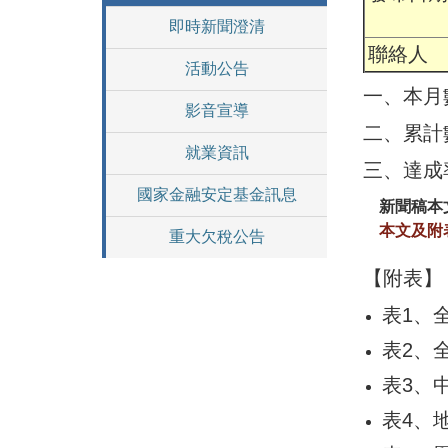
即時新聞澄清
聯絡人
活動公告
一、本月數
影音宣導
二、累計數
就業資訊
三、達成
國家金融安定基金訊息
新聞稿
本文及
重大欠稅公告
【附表】
表1、
表2、
表3、
表4、