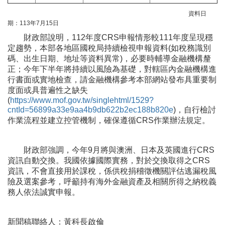
資料日
期：113年7月15日
財政部說明，112年度CRS申報情形較111年度呈現穩
定趨勢，本部各地區國稅局持續檢視申報資料(如稅務識別
碼、出生日期、地址等資料異常)，必要時輔導金融機構釐
正；今年下半年將持續以風險為基礎，對轄區內金融機構進
行書面或實地檢查，請金融機構參考本部網站發布具重要制
度面或具普遍性之缺失
(
https://www.mof.gov.tw/singlehtml/1529?
cntId=56899a33e9aa4b9db622b2ec188b820e
)，自行檢討
作業流程並建立控管機制，確保遵循CRS作業辦法規定。
財政部強調，今年9月將與澳洲、日本及英國進行CRS
資訊自動交換。我國依據國際實務，對於交換取得之CRS
資訊，不會直接用於課稅，係供稅捐稽徵機關評估逃漏稅風
險及選案參考，呼籲持有海外金融資產及相關所得之納稅義
務人依法誠實申報。
新聞稿聯絡人：黃科長啟倫