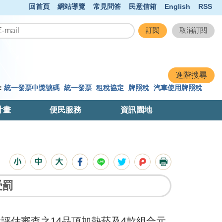
回首頁
網站導覽
常見問答
民意信箱
English
RSS
：
統一發票中獎號碼
統一發票
租稅協定
牌照稅
汽車使用牌照稅
計畫
便民服務
資訊園地
受罰
險評估審查之14品項加熱菸及4款組合元