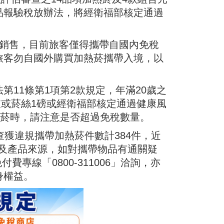
物品報驗稅放辦法，將經衛福部核定通過
店銷售，目前旅客僅得攜帶自國內免稅
旅客勿自國外購買加熱菸攜帶入境，以
11條第1項第2款規定，年滿20歲之
支或菸絲1磅或經衛福部核定通過健康風
菸時，請注意是否超過免稅數量​。
獲違規攜帶加熱菸件數計384件，近
定及產品來源，如對攜帶物品有通關疑
或利用免付費專線「0800-311006」洽詢，亦
身權益。