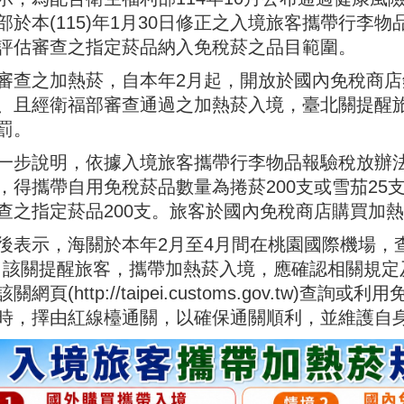
部於本(115)年1月30日修正之入境旅客攜帶行李
評估審查之指定菸品納入免稅菸之品目範圍。
審查之加熱菸，自本年2月起，開放於國內免稅商
、且經衛福部審查通過之加熱菸入境，臺北關提醒
罰。
一步說明，依據入境旅客攜帶行李物品報驗稅放辦法第
，得攜帶自用免稅菸品數量為捲菸200支或雪茄25
查之指定菸品200支。旅客於國內免稅商店購買加熱
後表示，海關於本年2月至4月間在桃園國際機場，查
條。該關提醒旅客，攜帶加熱菸入境，應確認相關規
網頁(http://taipei.customs.gov.tw)查詢
時，擇由紅線檯通關，以確保通關順利，並維護自