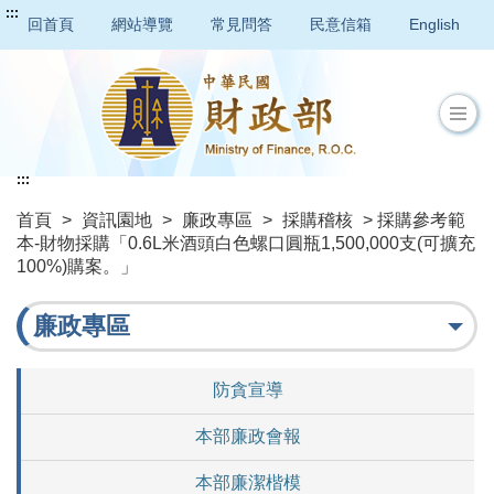
:::
回首頁
網站導覽
常見問答
民意信箱
English
:::
首頁
>
資訊園地
>
廉政專區
>
採購稽核
> 採購參考範
本-財物採購「0.6L米酒頭白色螺口圓瓶1,500,000支(可擴充
100%)購案。」
廉政專區
防貪宣導
本部廉政會報
本部廉潔楷模