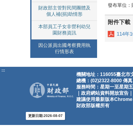
發布單位：
財政部主管對民間團體及
個人補(捐)助情形
附件下載
本部員工子女非營利幼兒
園財務資訊
114
因公派員出國考察費用執
行情形表
:::
機關地址：116055臺北市
總機：(02)2322-8000 傳真：
服務時間：星期一至星期五8:30-
｜政府網站資料開放宣告
建議使用最新版本Chrome、E
財政部版權所有
更新日期:2026-08-07