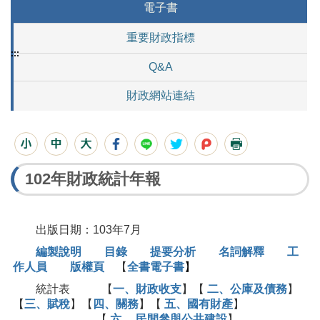
電子書
重要財政指標
:::
Q&A
財政網站連結
102年財政統計年報
出版日期：103年7月
編製說明
目錄
提要分析
名詞解釋
工
作人員
版權頁
【
全書電子書
】
統計表 【
一、財政收支
】【
二、公庫及債務
】
【
三、賦稅
】【
四、關務
】【
五、國有財產
】
【
六 、民間參與公共建設
】