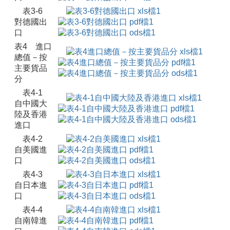
表3-6
對德國出
口
表4 進口
總值－按
主要貨品
分
表4-1
自中國大
陸及香港
進口
表4-2
自美國進
口
表4-3
自日本進
口
表4-4
自南韓進