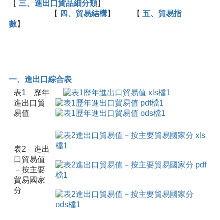
【
三、進出口貨品細分類
】
【
四、貿易結構
】 【
五、貿易指
數
】
一、進出口綜合表
表1 歷年
進出口貿
易值
表2 進出
口貿易值
－按主要
貿易國家
分