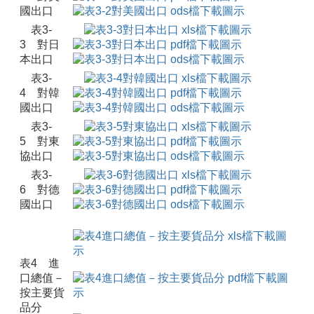
國出口
表3-
3 對日
本出口
表3-
4 對韓
國出口
表3-
5 對東
協出口
表3-
6 對德
國出口
表4 進
口總值－
按主要貨
品分