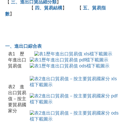
【
三、進出口貨品細分類
】
【
四、貿易結構
】 【
五、貿易指
數
】
一、進出口綜合表
表1 歷
年進出口
貿易值
表2 進
出口貿易
值－按主
要貿易國
家分