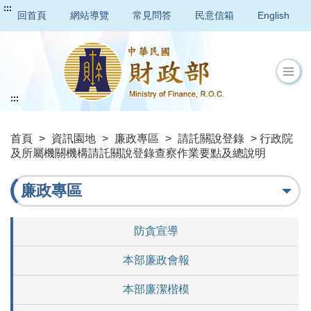
:::
回首頁
網站導覽
常見問答
民意信箱
English
:::
首頁
>
資訊園地
>
廉政專區
>
請託關說登錄
> 行政院
及所屬機關機構請託關說登錄查察作業要點及總說明
廉政專區
防貪宣導
本部廉政會報
本部廉潔楷模