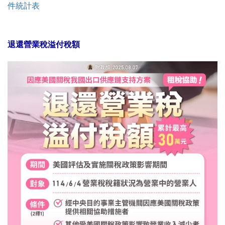
件統計表
退還營業稅溢付稅額