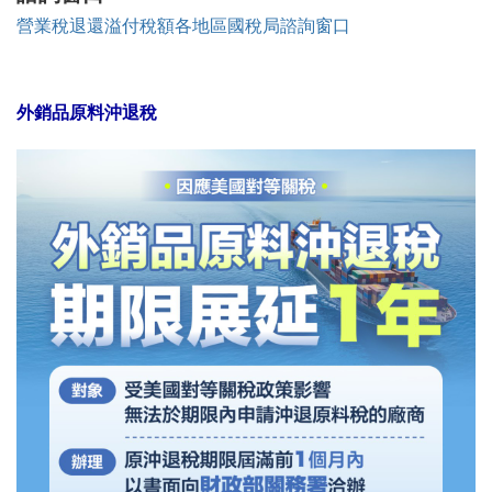
營業稅退還溢付稅額各地區國稅局諮詢窗口
外銷品原料沖退稅