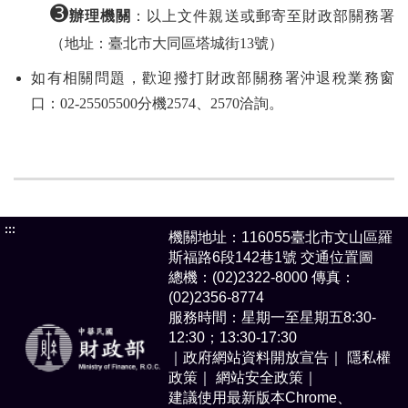
➌
辦理機關
：以上文件親送或郵寄至財政部關務署
（地址：臺北市大同區塔城街13號）
如有相關問題，歡迎撥打財政部關務署沖退稅業務窗
口：02-25505500分機2574、2570洽詢。
:::
機關地址：116055臺北市文山區羅
斯福路6段142巷1號
交通位置圖
總機：(02)2322-8000 傳真：
(02)2356-8774
服務時間：星期一至星期五8:30-
12:30；13:30-17:30
｜政府網站資料開放宣告｜
隱私權
政策｜
網站安全政策｜
建議使用最新版本Chrome、