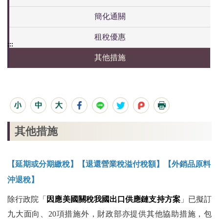
簡化通關
租稅優惠
:::
其他措施
其他措施
【延期或分期繳稅】
【
退還營業稅溢付稅額
】
【
外銷品原料
沖退稅
】
除行政院「
因應美國關稅我國出口供應鏈支持方案
」已擬
訂
九大面向、20項措施外，財政部亦提供其他協助措施，包