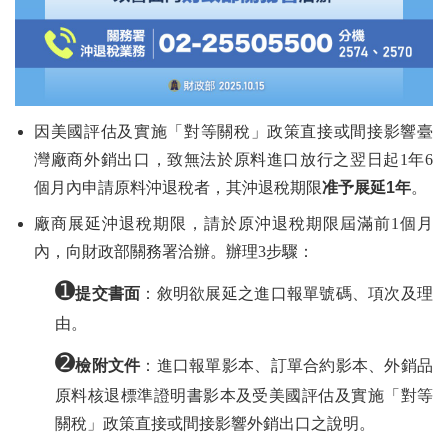
因美國評估及實施「對等關稅」政策直接或間接影響臺
灣廠商外銷出口，致無法於原料進口放行之翌日起1年6
個月內申請原料沖退稅者，其沖退稅期限
准予展延
1年
。
廠商展延沖退稅期限，請於原沖退稅期限屆滿前1個月
內，向財政部關務署洽辦。辦理3步驟：
➊
提交書面
：敘明欲展延之進口報單號碼、項次及理
由。
➋
檢附文件
：進口報單影本、訂單合約影本、外銷品
原料核退標準證明書影本及受美國評估及實施「對等
關稅」政策直接或間接影響外銷出口之說明。