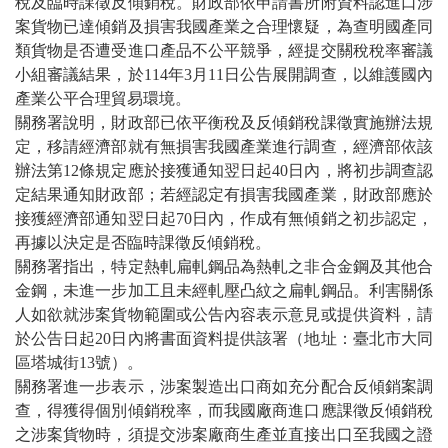
稅及臨時課徵反傾銷稅。財政部依申請書所附資料認進口涉
案貨物已達傾銷及損害我國產業之合理懷疑，為查明國產同
類貨物是否遭受進口產品不公平競爭，經提交關稅稅率審議
小組審議結果，於114年3月11日公告展開調查，以維護國內
產業公平合理貿易環境。
關務署說明，財政部已依平衡稅及反傾銷稅課徵實施辦法規
定，移請經濟部就有無損害我國產業進行調查，經濟部依該
辦法第12條規定應於接獲通知翌日起40日內，將初步調查認
定結果通知財政部；若經認定有損害我國產業，財政部應於
接獲經濟部通知翌日起70日內，作成有無傾銷之初步認定，
再據以決定是否臨時課徵反傾銷稅。
關務署指出，特定熱軋扁軋鋼品為熱軋之非合金鋼及其他合
金鋼，未進一步加工且未經軋壓凸紋之扁軋鋼品。利害關係
人如欲就涉案貨物範圍或公告內容表示意見或提供資料，請
於公告日起20日內將書面資料提供該署（地址：臺北市大同
區塔城街13號）。
關務署進一步表示，涉案製造出口商如充分配合反傾銷案調
查，得獲得個別傾銷稅率，而我國廠商進口應課徵反傾銷稅
之涉案貨物時，須提交涉案廠商生產並直接出口至我國之證